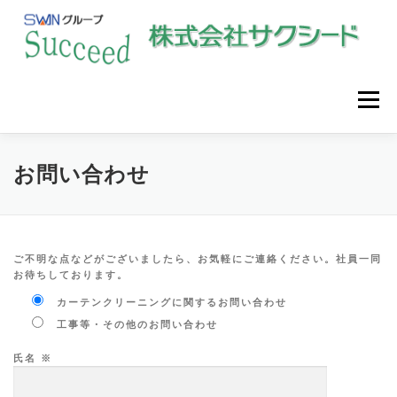
コ
ン
テ
ン
ツ
へ
メニュー
ス
キ
ッ
プ
会社概要
事業内容
工事実績
アクセス
お問い合わせ
お問い合わせ
ご不明な点などがございましたら、お気軽にご連絡ください。社員一同
お待ちしております。
カーテンクリーニングに関するお問い合わせ
工事等・その他のお問い合わせ
氏名 ※